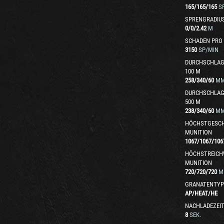
165
/
165
/
165
S
SPRENGRADIU
0
/
0
/
2.42
M
SCHADEN PRO
3150
SP/MIN
DURCHSCHLAG
100 M
258
/
340
/
60
M
DURCHSCHLAG
500 M
238
/
340
/
60
M
HÖCHSTGESCH
MUNITION
1067
/
1067
/
106
HÖCHSTREICH
MUNITION
720
/
720
/
720
M
GRANATENTYP
AP
/
HEAT
/
HE
NACHLADEZEI
8
SEK.