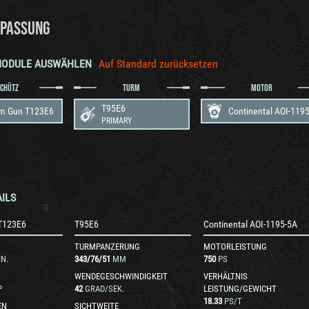
PASSUNG
MODULE AUSWÄHLEN
Auf Standard zurücksetzen
SCHÜTZ
TURM
MOTOR
T95E6
m Gun T123E6
Continental AOI-119
PRIMARY
ILS
T123E6
T95E6
Continental AOI-1195-5A
TURMPANZERUNG
MOTORLEISTUNG
N.
343
/
76
/
51
MM
750
PS
WENDEGESCHWINDIGKEIT
VERHÄLTNIS
P
42
GRAD/SEK.
LEISTUNG/GEWICHT
18.33
PS/T
EN
SICHTWEITE