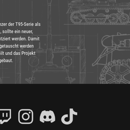
zer der T95-Serie als
sollte ein neuer,
tziert werden. Damit
getauscht werden
lt und das Projekt
gebaut.