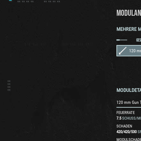
MODULAN
MEHRERE 
GE
120 m
MODULDETA
120 mm Gun 
FEUERRATE
7.5
SCHUSS/MI
SCHADEN
420
/
420
/
530
S
MODULSCHAD