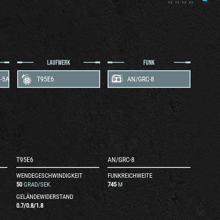
LAUFWERK
FUNK
5-5A
T95E6
AN/GRC-8
T95E6
AN/GRC-8
WENDEGESCHWINDIGKEIT
FUNKREICHWEITE
50
GRAD/SEK.
745
M
GELÄNDEWIDERSTAND
0.7
/
0.8
/
1.8