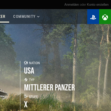
Anmelden
oder
Konto erstellen
ZER
COMMUNITY
Roadmap 2026
Spielanleitungen
Spieler suchen
Meine Statistiken
Kriegskassen
NATION
Regimenter
USA
Regimenter-Ranglisten
Twitch Drops
TYP
MITTLERER PANZER
STUFE
X