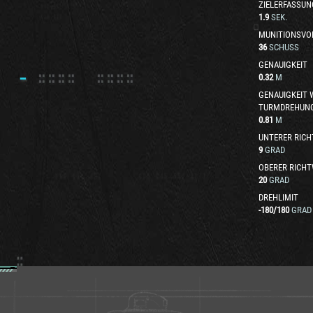
ZIELERFASSUN
1.9
SEK.
MUNITIONSVO
36
SCHUSS
GENAUIGKEIT
0.32
M
GENAUIGKEIT
TURMDREHUN
0.81
M
UNTERER RICH
9
GRAD
OBERER RICHT
20
GRAD
DREHLIMIT
-180
/
180
GRAD