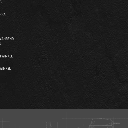
G
RRAT
 WÄHREND
G
TWINKEL
WINKEL