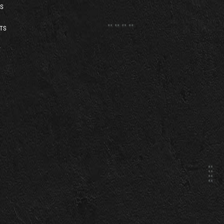
S
TS
T