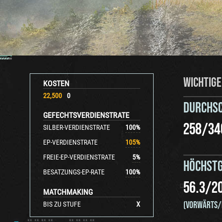
WICHTIGE
KOSTEN
22,500
0
DURCHS
GEFECHTSVERDIENSTRATE
258
/
34
SILBER-VERDIENSTRATE
100
%
EP-VERDIENSTRATE
105
%
FREIE-EP-VERDIENSTRATE
5
%
HÖCHSTG
BESATZUNGS-EP-RATE
100
%
56.3
/
2
MATCHMAKING
(VORWÄRTS/
BIS ZU STUFE
X