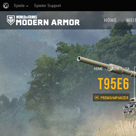
Spiele
Spieler Support
HOME
MEI
›
›
HOME
PANZER
USA
T95E6
PREMIUMPANZER