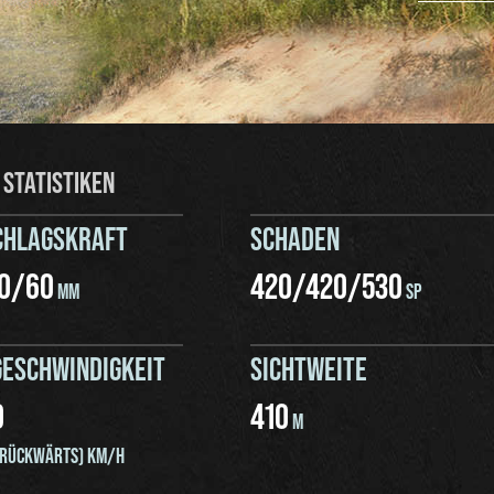
 STATISTIKEN
CHLAGSKRAFT
SCHADEN
0
/
60
420
/
420
/
530
MM
SP
ESCHWINDIGKEIT
SICHTWEITE
0
410
M
RÜCKWÄRTS) KM/H