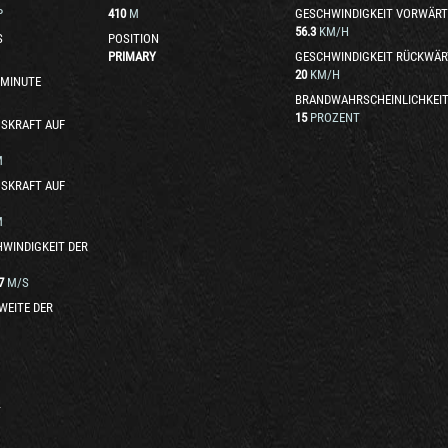
P
410
M
GESCHWINDIGKEIT VORWÄRT
56.3
KM/H
S
POSITION
PRIMARY
GESCHWINDIGKEIT RÜCKWÄR
20
KM/H
 MINUTE
BRANDWAHRSCHEINLICHKEI
15
PROZENT
SKRAFT AUF
M
SKRAFT AUF
M
WINDIGKEIT DER
7
M/S
WEITE DER
T