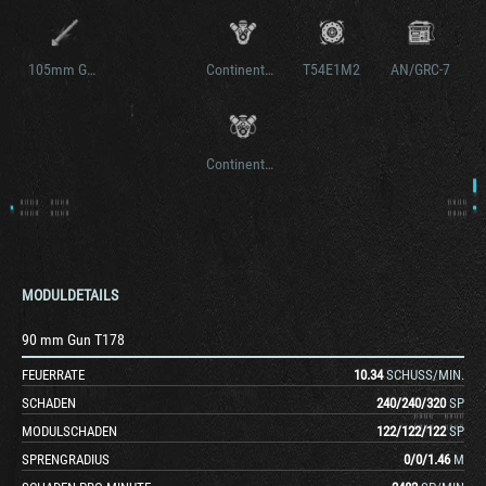
105mm Gun T140E2
Continental AV-1790-3
T54E1M2
AN/GRC-7
Continental AV-1790-5B
MODULDETAILS
90 mm Gun T178
FEUERRATE
10.34
SCHUSS/MIN.
SCHADEN
240
/
240
/
320
SP
MODULSCHADEN
122
/
122
/
122
SP
SPRENGRADIUS
0
/
0
/
1.46
M