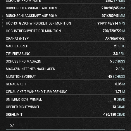
SCHADEN PRO MINUTE
2482
SP/MIN
DURCHSCHLAGSKRAFT AUF 100 M
210
/
280
/
45
MM
DURCHSCHLAGSKRAFT AUF 500 M
201
/
280
/
45
MM
HÖCHSTGESCHWINDIGKEIT DER MUNITION
914
/
1143
/
914
M/S
HÖCHSTREICHWEITE DER MUNITION
720
/
720
/
720
M
GRANATENTYP
AP
/
HEAT
/
HE
NACHLADEZEIT
21
SEK.
ZIELERFASSUNG
2.3
SEK.
SCHUSS PRO MAGAZIN
5
SCHUSS
MAGAZININTERNES NACHLADEN
2
SEK.
MUNITIONSVORRAT
45
SCHUSS
GENAUIGKEIT
0.35
M
GENAUIGKEIT WÄHREND TURMDREHUNG
1.76
M
UNTERER RICHTWINKEL
8
GRAD
OBERER RICHTWINKEL
13
GRAD
DREHLIMIT
-180
/
180
GRAD
T157