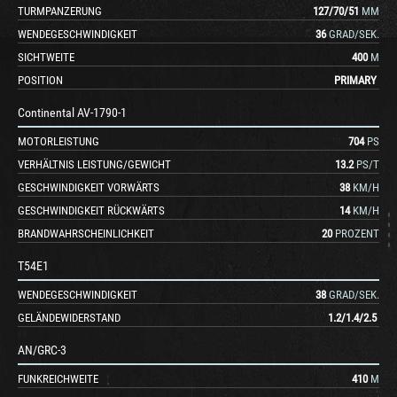
TURMPANZERUNG
127
/
70
/
51
MM
WENDEGESCHWINDIGKEIT
36
GRAD/SEK.
SICHTWEITE
400
M
POSITION
PRIMARY
Continental AV-1790-1
MOTORLEISTUNG
704
PS
VERHÄLTNIS LEISTUNG/GEWICHT
13.2
PS/T
GESCHWINDIGKEIT VORWÄRTS
38
KM/H
GESCHWINDIGKEIT RÜCKWÄRTS
14
KM/H
BRANDWAHRSCHEINLICHKEIT
20
PROZENT
T54E1
WENDEGESCHWINDIGKEIT
38
GRAD/SEK.
GELÄNDEWIDERSTAND
1.2
/
1.4
/
2.5
AN/GRC-3
FUNKREICHWEITE
410
M