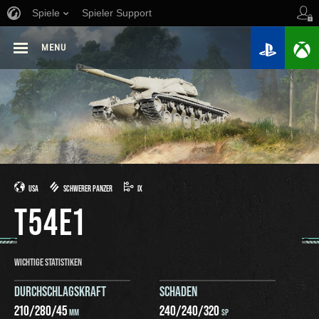
Spiele
Spieler Support
MENU
USA
SCHWERER PANZER
IX
T54E1
WICHTIGE STATISTIKEN
DURCHSCHLAGSKRAFT
SCHADEN
210
/
280
/
45
240
/
240
/
320
MM
SP