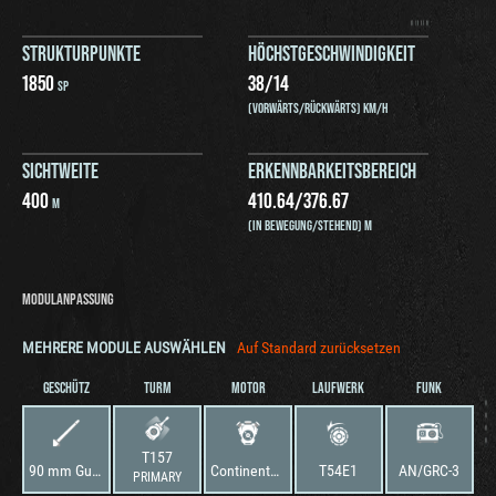
STRUKTURPUNKTE
HÖCHSTGESCHWINDIGKEIT
1850
38
/
14
SP
(VORWÄRTS/RÜCKWÄRTS) KM/H
SICHTWEITE
ERKENNBARKEITSBEREICH
400
410.64
/
376.67
M
(IN BEWEGUNG/STEHEND) M
MODULANPASSUNG
MEHRERE MODULE AUSWÄHLEN
Auf Standard zurücksetzen
GESCHÜTZ
TURM
MOTOR
LAUFWERK
FUNK
T157
90 mm Gun T178
Continental AV-1790-1
T54E1
AN/GRC-3
PRIMARY