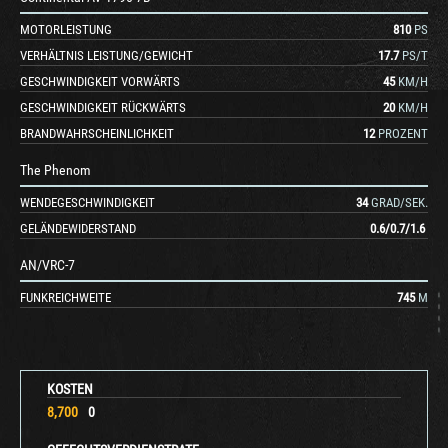
MOTORLEISTUNG
810
PS
VERHÄLTNIS LEISTUNG/GEWICHT
17.7
PS/T
GESCHWINDIGKEIT VORWÄRTS
45
KM/H
GESCHWINDIGKEIT RÜCKWÄRTS
20
KM/H
BRANDWAHRSCHEINLICHKEIT
12
PROZENT
The Phenom
WENDEGESCHWINDIGKEIT
34
GRAD/SEK.
GELÄNDEWIDERSTAND
0.6
/
0.7
/
1.6
AN/VRC-7
FUNKREICHWEITE
745
M
KOSTEN
8,700
0