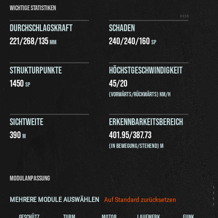
WICHTIGE STATISTIKEN
DURCHSCHLAGSKRAFT
SCHADEN
221
/
268
/
135
240
/
240
/
160
MM
SP
STRUKTURPUNKTE
HÖCHSTGESCHWINDIGKEIT
1450
45
/
20
SP
(VORWÄRTS/RÜCKWÄRTS) KM/H
SICHTWEITE
ERKENNBARKEITSBEREICH
390
401.95
/
387.73
M
(IN BEWEGUNG/STEHEND) M
MODULANPASSUNG
MEHRERE MODULE AUSWÄHLEN
Auf Standard zurücksetzen
GESCHÜTZ
TURM
MOTOR
LAUFWERK
FUNK