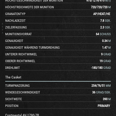
HÖCHSTGESCHWINDIGKEIT DER MUNITION
975
/
1219
/
975
M/S
HÖCHSTREICHWEITE DER MUNITION
720
/
720
/
720
M
GRANATENTYP
AP
/
HEAT
/
HE
NACHLADEZEIT
7.8
SEK.
ZIELERFASSUNG
2.3
SEK.
MUNITIONSVORRAT
64
SCHUSS
GENAUIGKEIT
0.34
M
GENAUIGKEIT WÄHREND TURMDREHUNG
1.47
M
UNTERER RICHTWINKEL
9
GRAD
OBERER RICHTWINKEL
19
GRAD
DREHLIMIT
-180
/
180
GRAD
The Casket
TURMPANZERUNG
254
/
76
/
51
MM
WENDEGESCHWINDIGKEIT
36
GRAD/SEK.
SICHTWEITE
390
M
POSITION
PRIMARY
Continental AV-1790-7B