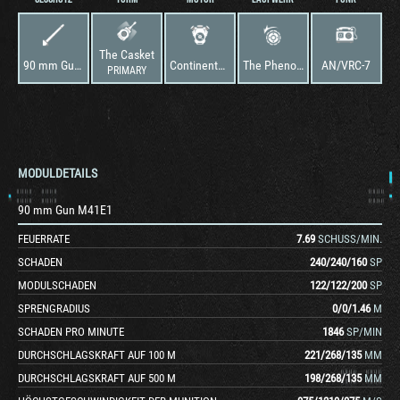
The Casket
90 mm Gun M41E1
Continental AV-1790-7B
The Phenom
AN/VRC-7
PRIMARY
MODULDETAILS
90 mm Gun M41E1
FEUERRATE
7.69
SCHUSS/MIN.
SCHADEN
240
/
240
/
160
SP
MODULSCHADEN
122
/
122
/
200
SP
SPRENGRADIUS
0
/
0
/
1.46
M
SCHADEN PRO MINUTE
1846
SP/MIN
DURCHSCHLAGSKRAFT AUF 100 M
221
/
268
/
135
MM
DURCHSCHLAGSKRAFT AUF 500 M
198
/
268
/
135
MM