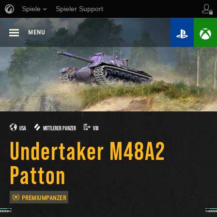
Spiele
Spieler Support
MENU
USA
MITTLERER PANZER
VIII
Undertaker M48A2
Patton
PREMIUMPANZER