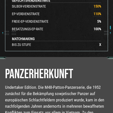
GEFECHTSVERDIENSTRATE
SILBER-VERDIENSTRATE
150
%
EP-VERDIENSTRATE
110
%
FREIE-EP-VERDIENSTRATE
5
%
BESATZUNGS-EP-RATE
100
%
MATCHMAKING
BIS ZU STUFE
X
PANZERHERKUNFT
Undertaker Edition. Die M48-Patton-Panzerserie, die 1952
zunächst für die Bekämpfung sowjetischer Panzer auf
europäischen Schlachtfeldern produziert wurde, kam in den
nachfolgenden Jahren andernorts in mehreren bewaffneten
Konflikten zum Einsatz, vor allem in Vietnam. Zu den