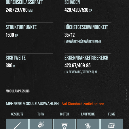
DURCHSCHLAGSKRAFT
SCHADEN
248
/
297
/
60
420
/
420
/
530
MM
SP
STRUKTURPUNKTE
HÖCHSTGESCHWINDIGKEIT
1500
35
/
12
SP
(VORWÄRTS/RÜCKWÄRTS) KM/H
SICHTWEITE
ERKENNBARKEITSBEREICH
380
423.67
/
409.85
M
(IN BEWEGUNG/STEHEND) M
MODULANPASSUNG
MEHRERE MODULE AUSWÄHLEN
Auf Standard zurücksetzen
GESCHÜTZ
TURM
MOTOR
LAUFWERK
FUNK