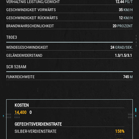
VERHÄLTNIS LEISTUNG/GEWICHT
12.44
PS/T
GESCHWINDIGKEIT VORWÄRTS
35
KM/H
GESCHWINDIGKEIT RÜCKWÄRTS
12
KM/H
BRANDWAHRSCHEINLICHKEIT
20
PROZENT
T80E3
WENDEGESCHWINDIGKEIT
24
GRAD/SEK.
GELÄNDEWIDERSTAND
1.3
/
1.5
/
3.1
SCR 528AM
FUNKREICHWEITE
745
M
KOSTEN
14,400
0
GEFECHTSVERDIENSTRATE
SILBER-VERDIENSTRATE
158
%