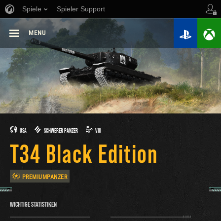
Spiele
Spieler Support
MENU
USA
SCHWERER PANZER
VIII
T34 Black Edition
PREMIUMPANZER
WICHTIGE STATISTIKEN