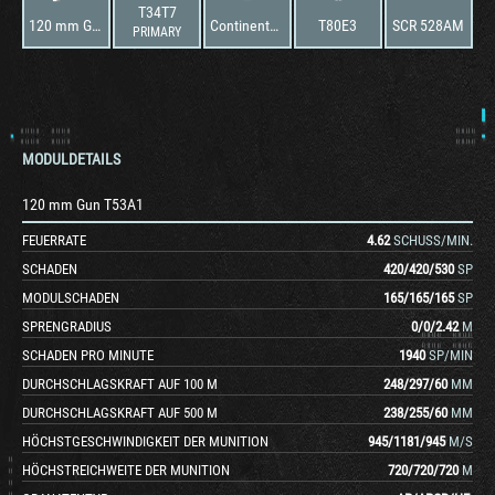
T34T7
120 mm Gun T53A1
Continental AV-1790-3A1
T80E3
SCR 528AM
PRIMARY
MODULDETAILS
120 mm Gun T53A1
FEUERRATE
4.62
SCHUSS/MIN.
SCHADEN
420
/
420
/
530
SP
MODULSCHADEN
165
/
165
/
165
SP
SPRENGRADIUS
0
/
0
/
2.42
M
SCHADEN PRO MINUTE
1940
SP/MIN
DURCHSCHLAGSKRAFT AUF 100 M
248
/
297
/
60
MM
DURCHSCHLAGSKRAFT AUF 500 M
238
/
255
/
60
MM
HÖCHSTGESCHWINDIGKEIT DER MUNITION
945
/
1181
/
945
M/S
HÖCHSTREICHWEITE DER MUNITION
720
/
720
/
720
M