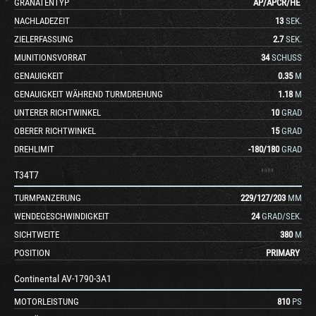
GRANATENTYP
AP
/
APCR
/
HE
NACHLADEZEIT
13
SEK.
ZIELERFASSUNG
2.7
SEK.
MUNITIONSVORRAT
34
SCHUSS
GENAUIGKEIT
0.35
M
GENAUIGKEIT WÄHREND TURMDREHUNG
1.18
M
UNTERER RICHTWINKEL
10
GRAD
OBERER RICHTWINKEL
15
GRAD
DREHLIMIT
-180
/
180
GRAD
T34T7
TURMPANZERUNG
229
/
127
/
203
MM
WENDEGESCHWINDIGKEIT
24
GRAD/SEK.
SICHTWEITE
380
M
POSITION
PRIMARY
Continental AV-1790-3A1
MOTORLEISTUNG
810
PS