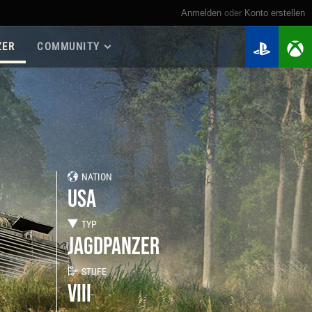
Anmelden
oder
Konto erstellen
ZER
COMMUNITY
Roadmap 2026
Spielanleitungen
Spieler suchen
Meine Statistiken
Kriegskassen
NATION
Regimenter
USA
Regimenter-Ranglisten
Twitch Drops
TYP
JAGDPANZER
STUFE
VIII