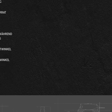
G
RRAT
 WÄHREND
G
TWINKEL
WINKEL