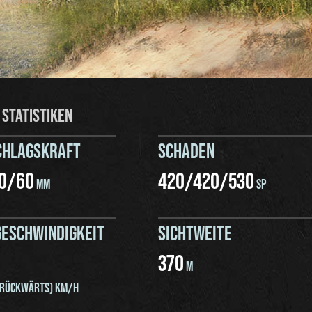
 STATISTIKEN
CHLAGSKRAFT
SCHADEN
0
/
60
420
/
420
/
530
MM
SP
ESCHWINDIGKEIT
SICHTWEITE
370
M
RÜCKWÄRTS) KM/H