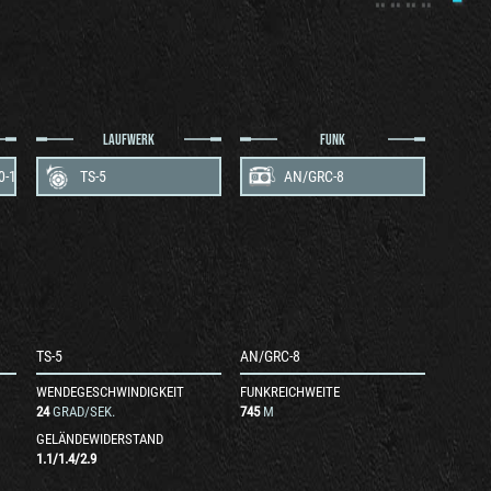
LAUFWERK
FUNK
0-1
TS-5
AN/GRC-8
TS-5
AN/GRC-8
WENDEGESCHWINDIGKEIT
FUNKREICHWEITE
24
GRAD/SEK.
745
M
GELÄNDEWIDERSTAND
1.1
/
1.4
/
2.9