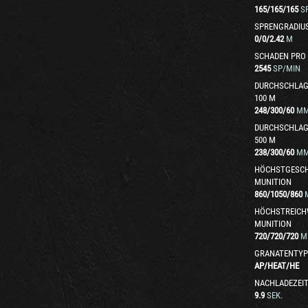
165
/
165
/
165
S
SPRENGRADIU
0
/
0
/
2.42
M
SCHADEN PRO
2545
SP/MIN
DURCHSCHLAG
100 M
248
/
300
/
60
M
DURCHSCHLAG
500 M
238
/
300
/
60
M
HÖCHSTGESCH
MUNITION
860
/
1050
/
860
HÖCHSTREICH
MUNITION
720
/
720
/
720
M
GRANATENTYP
AP
/
HEAT
/
HE
NACHLADEZEI
9.9
SEK.