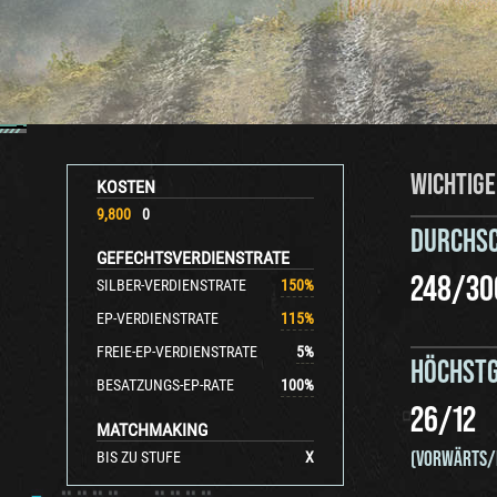
WICHTIGE
KOSTEN
9,800
0
DURCHS
GEFECHTSVERDIENSTRATE
248
/
30
SILBER-VERDIENSTRATE
150
%
EP-VERDIENSTRATE
115
%
FREIE-EP-VERDIENSTRATE
5
%
HÖCHSTG
BESATZUNGS-EP-RATE
100
%
26
/
12
MATCHMAKING
(VORWÄRTS/
BIS ZU STUFE
X