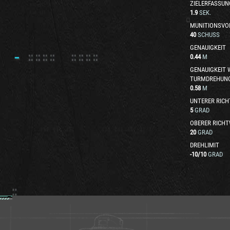
ZIELERFASSUN
1.9
SEK.
MUNITIONSVO
40
SCHUSS
GENAUIGKEIT
0.44
M
GENAUIGKEIT
TURMDREHUN
0.58
M
UNTERER RICH
5
GRAD
OBERER RICHT
20
GRAD
DREHLIMIT
-10
/
10
GRAD