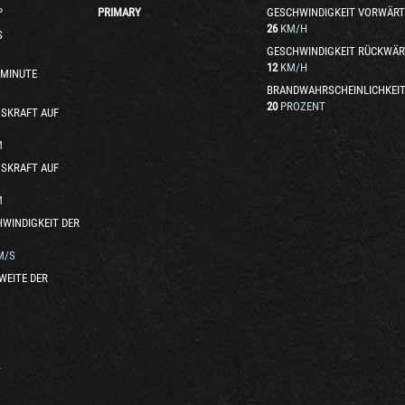
P
PRIMARY
GESCHWINDIGKEIT VORWÄRT
26
KM/H
S
GESCHWINDIGKEIT RÜCKWÄR
12
KM/H
 MINUTE
BRANDWAHRSCHEINLICHKEI
20
PROZENT
SKRAFT AUF
M
SKRAFT AUF
M
WINDIGKEIT DER
M/S
WEITE DER
T