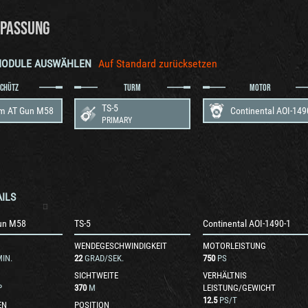
PASSUNG
MODULE AUSWÄHLEN
Auf Standard zurücksetzen
SCHÜTZ
TURM
MOTOR
TS-5
m AT Gun M58
Continental AOI-149
PRIMARY
ILS
un M58
TS-5
Continental AOI-1490-1
WENDEGESCHWINDIGKEIT
MOTORLEISTUNG
IN.
22
GRAD/SEK.
750
PS
SICHTWEITE
VERHÄLTNIS
P
370
M
LEISTUNG/GEWICHT
12.5
PS/T
EN
POSITION