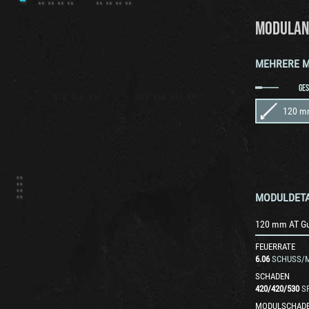
MODULAN
MEHRERE 
GE
120 m
MODULDETA
120 mm AT G
FEUERRATE
6.06
SCHUSS/M
SCHADEN
420
/
420
/
530
S
MODULSCHAD