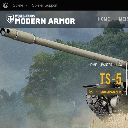
Spiele
Spieler Support
HOME
MEI
›
›
HOME
PANZER
USA
TS-5
PREMIUMPANZER