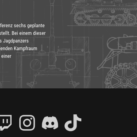
nferenz sechs geplante
ellt. Bei einem dieser
es Jagdpanzers
ehenden Kampfraum
 einer