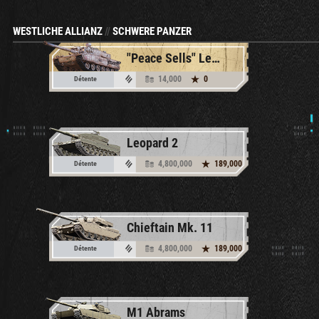
WESTLICHE ALLIANZ
//
SCHWERE PANZER
"Peace Sells" Leclerc Ares Prototype
14,000
0
Détente
Leopard 2
4,800,000
189,000
Détente
Chieftain Mk. 11
4,800,000
189,000
Détente
M1 Abrams