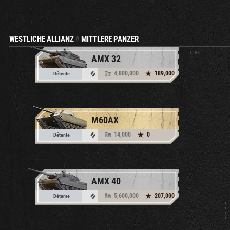
WESTLICHE ALLIANZ
//
MITTLERE PANZER
AMX 32
4,800,000
189,000
Détente
M60AX
14,000
0
Détente
AMX 40
5,600,000
207,000
Détente