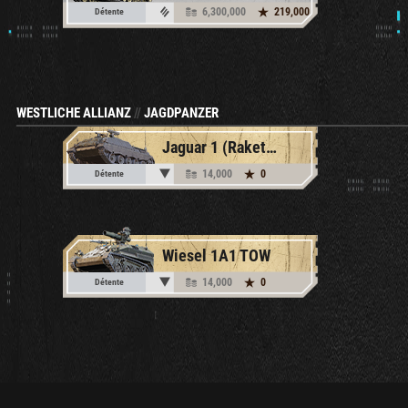
6,300,000
219,000
Détente
WESTLICHE ALLIANZ
//
JAGDPANZER
Jaguar 1 (Raketenjagdpanzer-3)
14,000
0
Détente
Wiesel 1A1 TOW
14,000
0
Détente