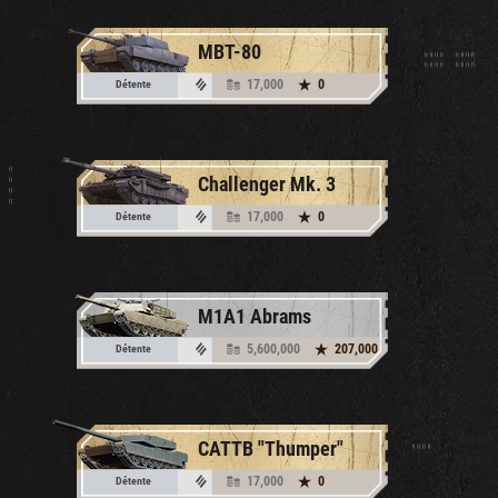
MBT-80
17,000
0
Détente
Challenger Mk. 3
17,000
0
Détente
M1A1 Abrams
5,600,000
207,000
Détente
CATTB "Thumper"
17,000
0
Détente