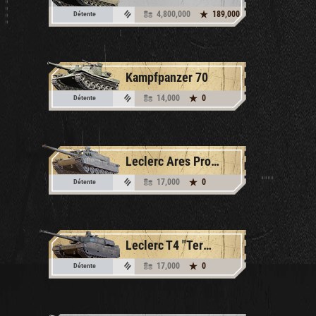
4,800,000
189,000
Détente
Kampfpanzer 70
14,000
0
Détente
Leclerc Ares Prototype
17,000
0
Détente
Leclerc T4 "Terminateur"
17,000
0
Détente