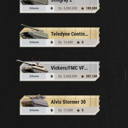
4,800,000
189,000
Détente
Teledyne Continental Motors AGS
14,000
0
Détente
Vickers/FMC VFM 5
5,600,000
207,100
Détente
Alvis Stormer 30
17,000
0
Détente